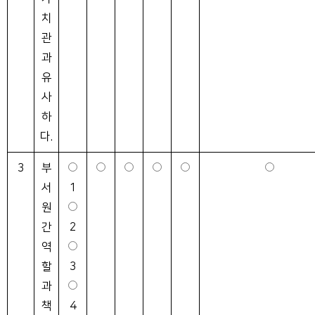
치
관
과
유
사
하
다.
3
부
서
1
원
간
2
역
할
3
과
책
4