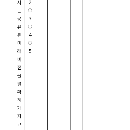
사
2
는
공
3
유
된
4
미
래
5
비
전
을
명
확
히
가
지
고