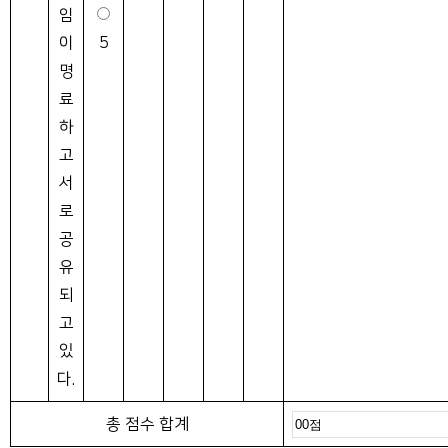
임
이
5
명
료
하
고
서
로
공
유
되
고
있
다.
총 점수 합계