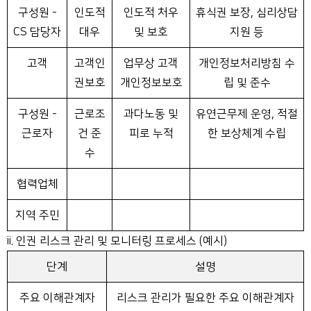
구성원 -
인도적
인도적 처우
휴식권 보장, 심리상담
CS 담당자
대우
및 보호
지원 등
고객
고객인
업무상 고객
개인정보처리방침 수
권보호
개인정보보호
립 및 준수
구성원 -
근로조
과다노동 및
유연근무제 운영, 적절
근로자
건 준
피로 누적
한 보상체계 수립
수
협력업체
지역 주민
ii. 인권 리스크 관리 및 모니터링 프로세스 (예시)
단계
설명
주요 이해관계자
리스크 관리가 필요한 주요 이해관계자