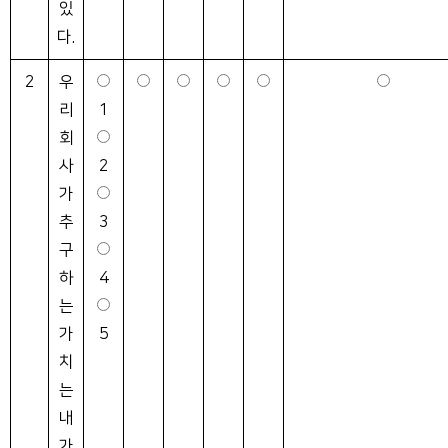
있
다.
2
우
리
1
회
사
2
가
추
3
구
하
4
는
가
5
치
는
내
가