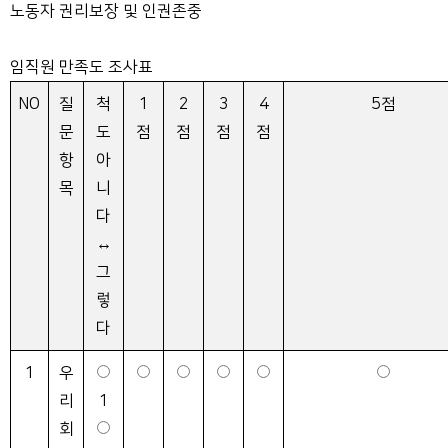
노동자 권리보장 및 인권존중
임직원 만족도 조사표
NO
질
척
1
2
3
4
5점
문
도
점
점
점
점
항
아
목
니
다
↔
그
렇
다
1
우
리
1
회