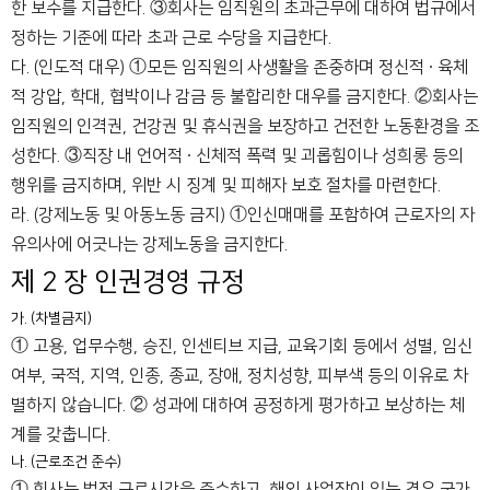
한 보수를 지급한다.
③회사는 임직원의 초과근무에 대하여 법규에서
정하는 기준에 따라 초과 근로 수당을 지급한다.
다. (인도적 대우)
①모든 임직원의 사생활을 존중하며 정신적 ∙ 육체
적 강압, 학대, 협박이나 감금 등 불합리한 대우를 금지한다.
②회사는
임직원의 인격권, 건강권 및 휴식권을 보장하고 건전한 노동환경을 조
성한다.
③직장 내 언어적 ∙ 신체적 폭력 및 괴롭힘이나 성희롱 등의
행위를 금지하며, 위반 시 징계 및 피해자 보호 절차를 마련한다.
라. (강제노동 및 아동노동 금지)
①인신매매를 포함하여 근로자의 자
유의사에 어긋나는 강제노동을 금지한다.
제 2 장 인권경영 규정
가. (차별금지)
① 고용, 업무수행, 승진, 인센티브 지급, 교육기회 등에서 성별, 임신
여부, 국적, 지역, 인종, 종교, 장애, 정치성향, 피부색 등의 이유로 차
별하지 않습니다.
② 성과에 대하여 공정하게 평가하고 보상하는 체
계를 갖춥니다.
나. (근로조건 준수)
① 회사는 법정 근로시간을 준수하고, 해외 사업장이 있는 경우 국가